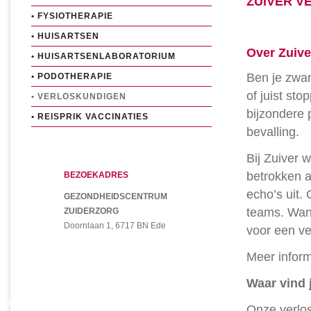
ZUIVER V
• FYSIOTHERAPIE
• HUISARTSEN
Over Zuive
• HUISARTSENLABORATORIUM
Ben je zwan
• PODOTHERAPIE
of juist st
• VERLOSKUNDIGEN
bijzondere 
• REISPRIK VACCINATIES
bevalling.
Bij Zuiver
betrokken 
BEZOEKADRES
echo’s uit.
GEZONDHEIDSCENTRUM
teams. Want
ZUIDERZORG
Doornlaan 1, 6717 BN Ede
voor een ve
Meer inform
Waar vind 
Onze verlos